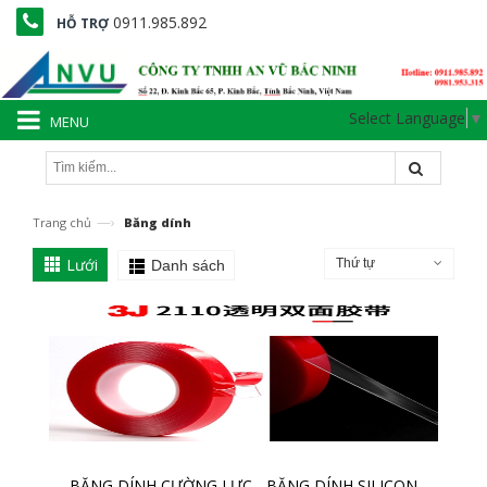
0911.985.892
HỖ TRỢ
Select Language
▼
MENU
—›
Trang chủ
Băng dính
Lưới
Thứ tự
Danh sách
BĂNG DÍNH CƯỜNG LỰC - BĂNG DÍNH SILICON