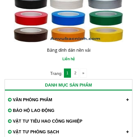
Băng dính dán nền vải
Liên hệ
1
2
»
Trang:
DANH MỤC SẢN PHẨM
VĂN PHÒNG PHẨM
BẢO HỘ LAO ĐỘNG
VẬT TƯ TIÊU HAO CÔNG NGHIỆP
VẬT TƯ PHÒNG SẠCH