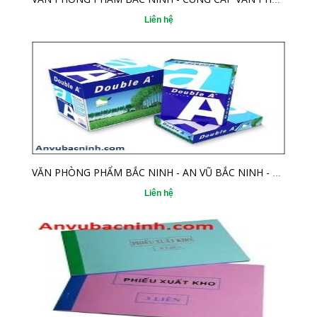
Liên hệ
VĂN PHÒNG PHẨM BẮC NINH - AN VŨ BẮC NINH - NHÀ CUNG CẤP VĂN PHÒNG PHẨM SỐ 1 TẠI BẮC NINH
Liên hệ