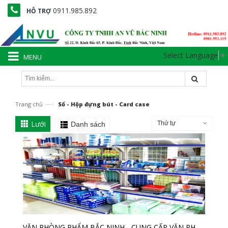
0911.985.892
HỖ TRỢ
Select Language
▼
MENU
—›
Trang chủ
Sổ - Hộp đựng bút - Card case
Lưới
Thứ tự
Danh sách
VĂN PHÒNG PHẨM BẮC NINH - CUNG CẤP VĂN PHÒNG PHẨM Ở BẮC NINH