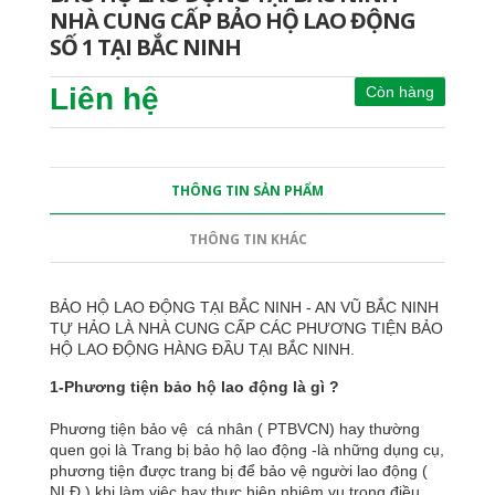
NHÀ CUNG CẤP BẢO HỘ LAO ĐỘNG
SỐ 1 TẠI BẮC NINH
Liên hệ
Còn hàng
THÔNG TIN SẢN PHẨM
THÔNG TIN KHÁC
BẢO HỘ LAO ĐỘNG TẠI BẮC NINH - AN VŨ BẮC NINH
TỰ HẢO LÀ NHÀ CUNG CẤP CÁC PHƯƠNG TIỆN BẢO
HỘ LAO ĐỘNG HÀNG ĐẦU TẠI BẮC NINH.
1-Phương tiện bảo hộ lao động là gì ?
Phương tiện bảo vệ cá nhân ( PTBVCN) hay thường
quen gọi là Trang bị bảo hộ lao động -là những dụng cụ,
phương tiện được trang bị để bảo vệ người lao động (
NLĐ ) khi làm việc hay thực hiện nhiệm vụ trong điều