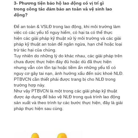
3- Phương tiện bảo hộ lao động có vị trí gì
trong công tác đảm bảo an toàn và vệ sinh lao
động?
Để an toàn & VSLĐ trong lao động, khi môi trường làm
việc có các yếu tố nguy hiểm, có hại ta có thể thực
hiện các giải pháp kỹ thuật xử lý môi trường và các giải
pháp kỹ thuật an toàn để ngăn ngừa, hạn chế hoặc loại
trừ tác hại của chúng.
Tuy nhiên do những lý do khác nhau, các giải pháp trên
chưa được thực hiện đày đủ hoặc dù đã thưc hiện
nhưng vẫn còn tồn tại hoặc tiềm ẩn những yếu tố có
nguy cơ gây tai nạn, ảnh hưởng xấu đến sức khoẻ NLĐ.
PTBVCN cần thiết phải được trang bị cho NLĐ trong
trường hợp này.
Như vậy PTBVCN là một trong các giải pháp kỹ thuật
được áp dụng để bảo vệ NLĐ trong quá trình lao động
sản xuất và theo trình tự các bước thực hiện, đây là giải
pháp thực hiện sau cùng.