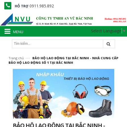
0911.985.892
HỖ TRỢ
Select Language
▼
MENU
—›
Trang chủ
BẢO HỘ LAO ĐỘNG TẠI BẮC NINH - NHÀ CUNG CẤP
BẢO HỘ LAO ĐỘNG SỐ 1 TẠI BẮC NINH
BẢO HỘ LAO ĐỘNG TẠI BẮC NINH -