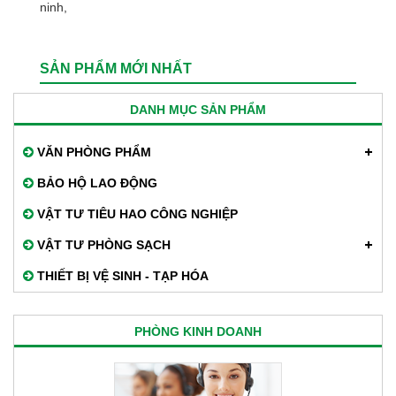
ninh,
SẢN PHẨM MỚI NHẤT
DANH MỤC SẢN PHẨM
VĂN PHÒNG PHẨM
BẢO HỘ LAO ĐỘNG
VẬT TƯ TIÊU HAO CÔNG NGHIỆP
VẬT TƯ PHÒNG SẠCH
THIẾT BỊ VỆ SINH - TẠP HÓA
PHÒNG KINH DOANH