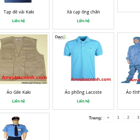
Tạp dề vải Kaki
Xà cạp ống chân
Liên hệ
Liên hệ
Áo Gile Kaki
Áo phông Lacoste
Áo tĩn
Liên hệ
Liên hệ
«
1
2
3
Trang: