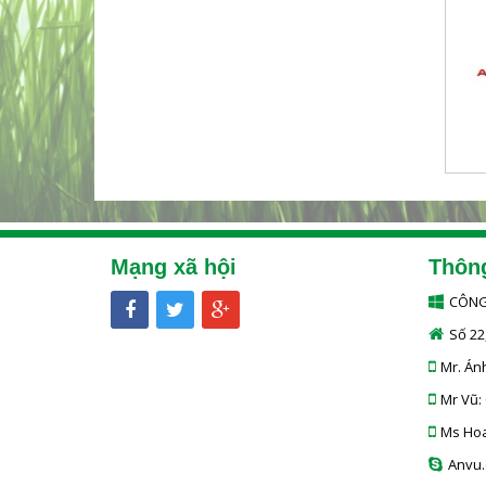
Mạng xã hội
Thông
CÔNG
Số 22,
Mr. Án
Mr Vũ:
Ms Hoa
Anvu.