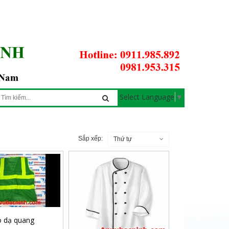
Select Language
▼
Sắp xếp:
Thứ tự
 dạ quang