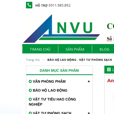
0911.985.892
HỖ TRỢ
TRANG CHỦ
SẢN PHẨM
BLOG
—›
Trang chủ
BẢO HỘ LAO ĐỘNG - VẬT TƯ PHÒNG SẠCH
L
DANH MỤC SẢN PHẨM
VĂN PHÒNG PHẨM
BẢO HỘ LAO ĐỘNG
VẬT TƯ TIÊU HAO CÔNG
NGHIỆP
VẬT TƯ PHÒNG SẠCH