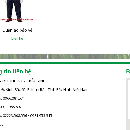
Quần áo bảo vệ
Liên hệ
 tin liên hệ
B
 TY TNHH AN VŨ BẮC NINH
 Đ. Kinh Bắc 65, P. Kinh Bắc, Tỉnh Bắc Ninh, Việt Nam
h: 0966.081.571
 0911.985.892
: 02223.508.556 / 0981.953.315
co