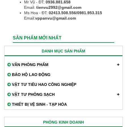
Mr Vũ - ĐT:
0936.881.658
Email:
tienvu2992@gmail.com
Ms Hoa - ĐT:
02413.508.556/0981.953.315
Email:
vppanvu@gmail.com
SẢN PHẨM MỚI NHẤT
DANH MỤC SẢN PHẨM
VĂN PHÒNG PHẨM
BẢO HỘ LAO ĐỘNG
VẬT TƯ TIÊU HAO CÔNG NGHIỆP
VẬT TƯ PHÒNG SẠCH
THIẾT BỊ VỆ SINH - TẠP HÓA
PHÒNG KINH DOANH