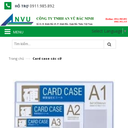
0911.985.892
HỖ TRỢ
Select Language
▼
MENU
—›
Trang chủ
Card case các cỡ