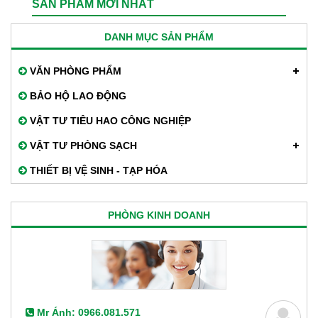
SẢN PHẨM MỚI NHẤT
DANH MỤC SẢN PHẨM
VĂN PHÒNG PHẨM
BẢO HỘ LAO ĐỘNG
VẬT TƯ TIÊU HAO CÔNG NGHIỆP
VẬT TƯ PHÒNG SẠCH
THIẾT BỊ VỆ SINH - TẠP HÓA
PHÒNG KINH DOANH
Mr Ánh: 0966.081.571