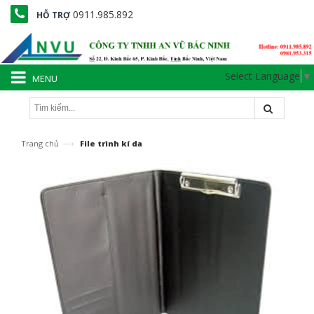
0911.985.892
HỖ TRỢ
Select Language
▼
MENU
—›
Trang chủ
File trình kí da