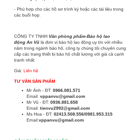
- Phù hợp cho các hồ sơ
trình ký
hoặc các tài liệu trong
các buổi họp.
CÔNG TY TNHH
Văn phòng phẩm-Bảo hộ lao
động
An Vũ
là đơn vị bảo hộ lao động uy tín với nhiều
năm trong ngành bảo hộ, công ty chúng tôi chuyên cung
cấp các trang thiết bị bảo hộ chất lượng với giá cả cạnh
tranh nhất.
Giá:
Liên hệ
TƯ VẤN SẢN PHẨM
Mr Ánh - ĐT:
0966.081.571
Email:
vppanvu@gmail.com
Mr Vũ - ĐT:
0936.881.658
Email:
tienvu2992@gmail.com
Ms Hoa - ĐT:
02413.508.556/0981.953.315
Email:
vppanvu@gmail.com