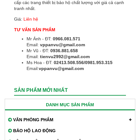
cấp các trang thiết bị bảo hộ chất lượng với giá cả cạnh
tranh nhất.
Giá:
Liên hệ
TƯ VẤN SẢN PHẨM
Mr Ánh - ĐT:
0966.081.571
Email:
vppanvu@gmail.com
Mr Vũ - ĐT:
0936.881.658
Email:
tienvu2992@gmail.com
Ms Hoa - ĐT:
02413.508.556/0981.953.315
Email:
vppanvu@gmail.com
SẢN PHẨM MỚI NHẤT
DANH MỤC SẢN PHẨM
VĂN PHÒNG PHẨM
BẢO HỘ LAO ĐỘNG