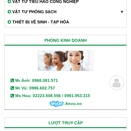
VẬT TƯ TIÊU HAO CÔNG NGHIỆP
VẬT TƯ PHÒNG SẠCH
THIẾT BỊ VỆ SINH - TẠP HÓA
PHÒNG KINH DOANH
Mr Ánh: 0966.081.571
Mr Vũ: 0986.602.757
Ms Hoa: 02223.508.556 / 0981.953.315
Anvu.co
LƯỢT TRUY CẬP