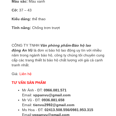
Màu s
ắ
c:
Màu xanh
C
ỡ
:
37 – 43
Ki
ể
u d
á
ng:
thể thao
Tính năng:
Chống trơn trượt
CÔNG TY TNHH
Văn phòng phẩm-Bảo hộ lao
động
An Vũ
là đơn vị bảo hộ lao động uy tín với nhiều
năm trong ngành bảo hộ, công ty chúng tôi chuyên cung
cấp các trang thiết bị bảo hộ chất lượng với giá cả cạnh
tranh nhất.
Giá:
Liên hệ
TƯ VẤN SẢN PHẨM
Mr Ánh - ĐT:
0966.081.571
Email:
vppanvu@gmail.com
Mr Vũ - ĐT:
0936.881.658
Email:
tienvu2992@gmail.com
Ms Hoa - ĐT:
02413.508.556/0981.953.315
Email:
vppanvu@gmail.com