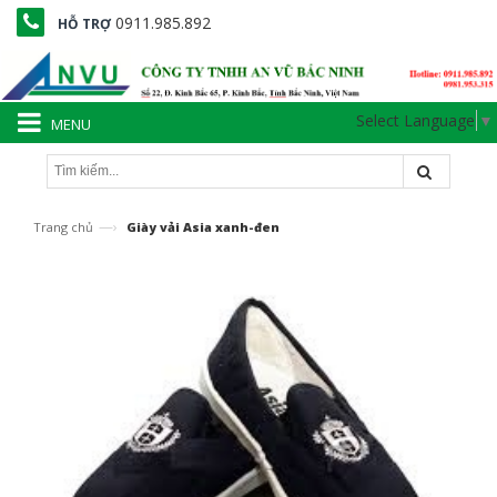
0911.985.892
HỖ TRỢ
Select Language
▼
MENU
—›
Trang chủ
Giày vải Asia xanh-đen