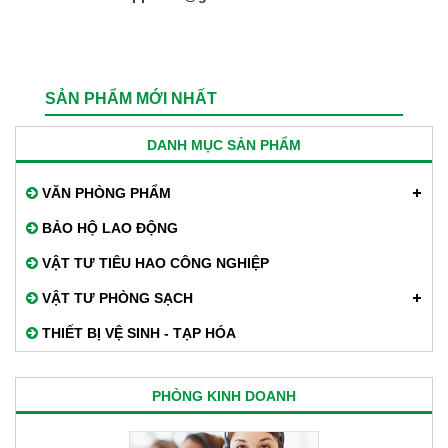
SẢN PHẨM MỚI NHẤT
DANH MỤC SẢN PHẨM
VĂN PHÒNG PHẨM
BẢO HỘ LAO ĐỘNG
VẬT TƯ TIÊU HAO CÔNG NGHIỆP
VẬT TƯ PHÒNG SẠCH
THIẾT BỊ VỆ SINH - TẠP HÓA
PHÒNG KINH DOANH