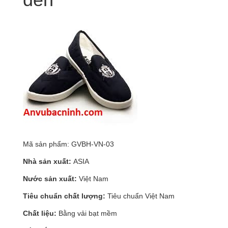
Mã sản phẩm: GVBH-VN-03
Nhà s
ả
n xu
ấ
t:
ASIA
N
ướ
c s
ả
n xu
ấ
t:
Việt Nam
Tiêu chu
ẩ
n ch
ấ
t l
ượ
ng:
Tiêu chuẩn Việt Nam
Ch
ấ
t li
ệ
u:
Bằng vải bạt mềm