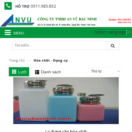
0911.985.892
HỖ TRỢ
Select Language
▼
MENU
—›
Trang chủ
Hóa chất - Dụng cụ
Lưới
Thứ tự
Danh sách
Lọ đựng cồn hóa chất