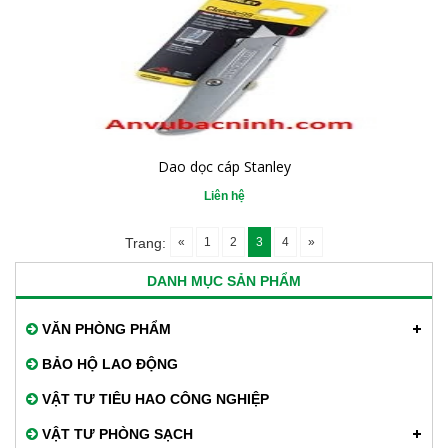
Dao dọc cáp Stanley
Liên hệ
«
1
2
3
4
»
Trang:
DANH MỤC SẢN PHẨM
VĂN PHÒNG PHẨM
BẢO HỘ LAO ĐỘNG
VẬT TƯ TIÊU HAO CÔNG NGHIỆP
VẬT TƯ PHÒNG SẠCH