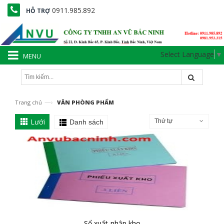
0911.985.892
HỖ TRỢ
Select Language
▼
MENU
—›
Trang chủ
VĂN PHÒNG PHẨM
Lưới
Thứ tự
Danh sách
Sổ xuất-nhập kho