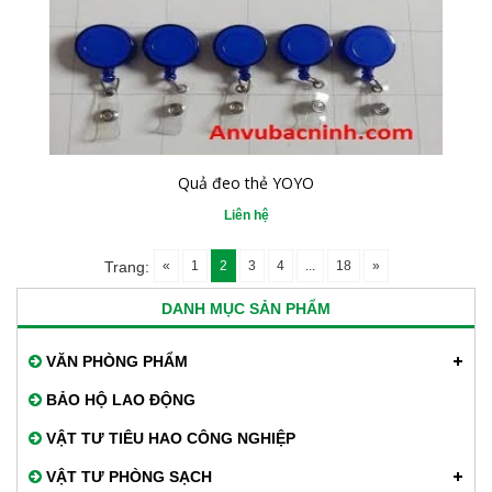
Quả đeo thẻ YOYO
Liên hệ
«
1
2
3
4
...
18
»
Trang:
DANH MỤC SẢN PHẨM
VĂN PHÒNG PHẨM
BẢO HỘ LAO ĐỘNG
VẬT TƯ TIÊU HAO CÔNG NGHIỆP
VẬT TƯ PHÒNG SẠCH